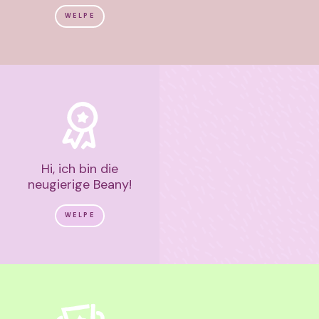
WELPE
Hi, ich bin die
neugierige Beany!
WELPE