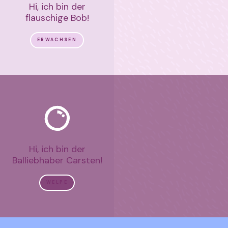
Hi, ich bin der
flauschige Bob!
ERWACHSEN
Hi, ich bin der
Balliebhaber Carsten!
WELPE