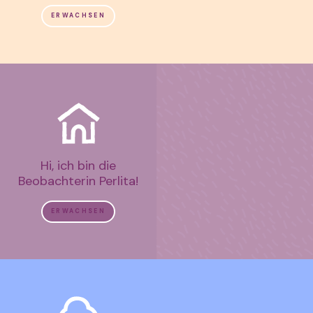
ERWACHSEN
Hi, ich bin die
Beobachterin Perlita!
ERWACHSEN