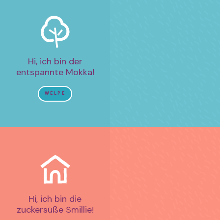
Hi, ich bin der
entspannte Mokka!
WELPE
Hi, ich bin die
zuckersüße Smillie!