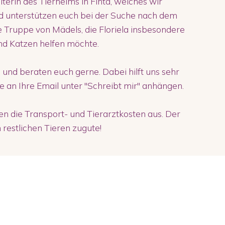
eiterin des Tierheims in Finta, welches wir
d unterstützen euch bei der Suche nach dem
ne Truppe von Mädels, die Floriela insbesondere
nd Katzen helfen möchte.
 und beraten euch gerne. Dabei hilft uns sehr
ie an Ihre Email unter "Schreibt mir" anhängen.
 die Transport- und Tierarztkosten aus. Der
restlichen Tieren zugute!