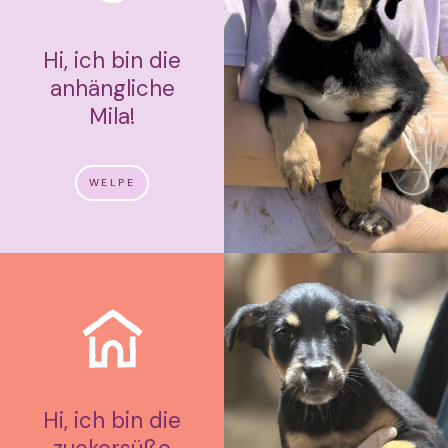
Hi, ich bin die
anhängliche
Mila!
WELPE
Hi, ich bin die