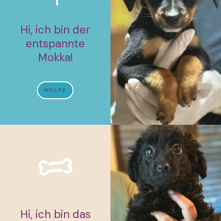
Hi, ich bin der
entspannte
Mokka!
WELPE
Hi, ich bin das