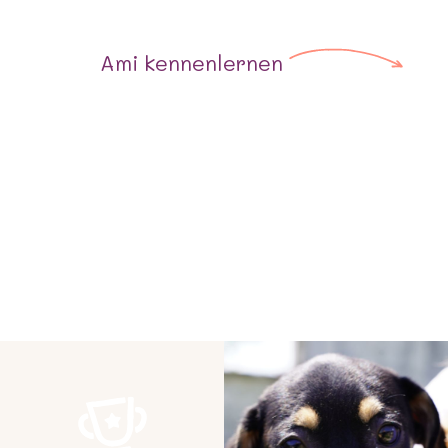
Ami
kennenlernen