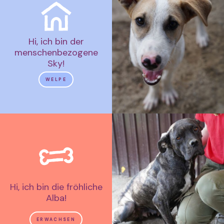
Hi, ich bin der
menschenbezogene
Sky!
WELPE
Hi, ich bin die fröhliche
Alba!
ERWACHSEN