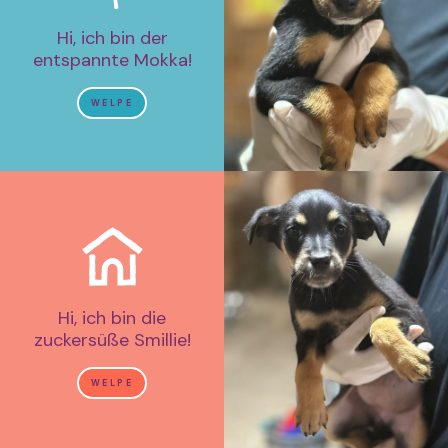
Hi, ich bin der
entspannte Mokka!
WELPE
Hi, ich bin die
zuckersüße Smillie!
WELPE