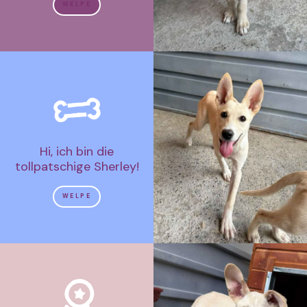
WELPE
Hi, ich bin die
tollpatschige Sherley!
WELPE