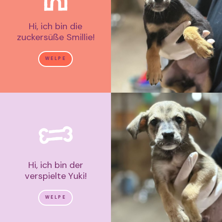
Hi, ich bin die
zuckersüße Smillie!
WELPE
Hi, ich bin der
verspielte Yuki!
WELPE