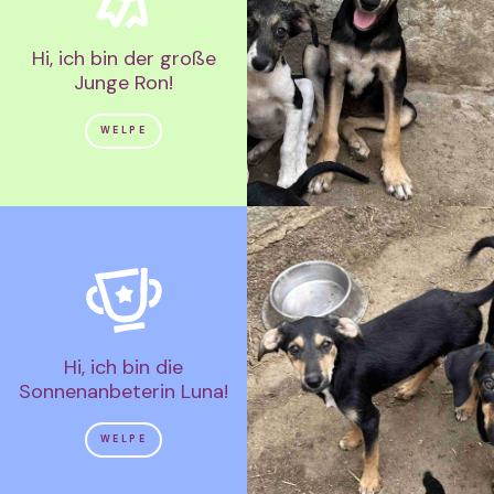
Hi, ich bin der große
Junge Ron!
WELPE
Hi, ich bin die
Sonnenanbeterin Luna!
WELPE