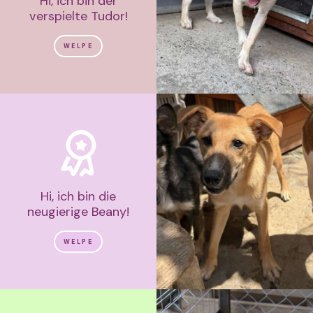
Hi, ich bin der
verspielte Tudor!
WELPE
Hi, ich bin die
neugierige Beany!
WELPE