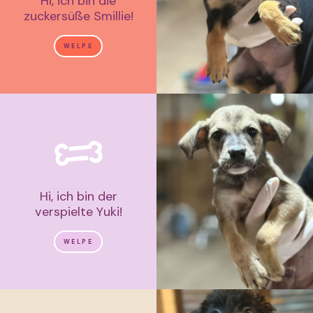
Hi, ich bin die
zuckersüße Smillie!
WELPE
Hi, ich bin der
verspielte Yuki!
WELPE