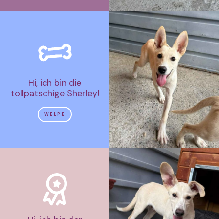
Hi, ich bin die
tollpatschige Sherley!
WELPE