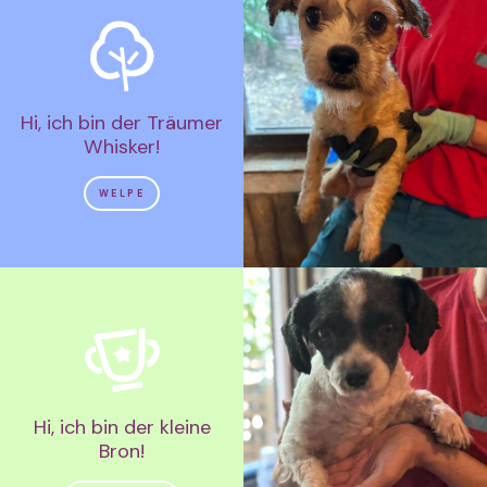
Hi, ich bin der Träumer
Whisker!
WELPE
Hi, ich bin der kleine
Bron!