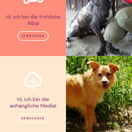
Hi, ich bin die fröhliche
Alba!
ERWACHSEN
Hi, ich bin die
anhängliche Media!
ERWACHSEN