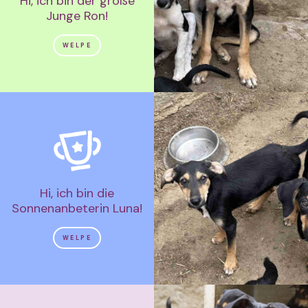
Hi, ich bin der große
Junge Ron!
WELPE
Hi, ich bin die
Sonnenanbeterin Luna!
WELPE