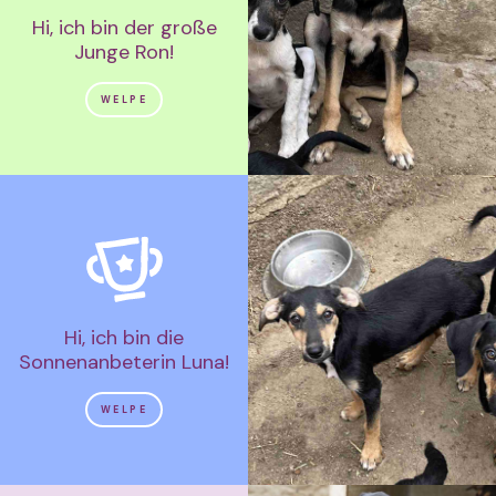
Hi, ich bin der große
Junge Ron!
WELPE
Hi, ich bin die
Sonnenanbeterin Luna!
WELPE