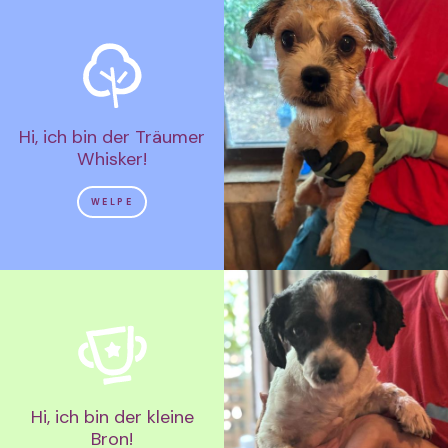
Hi, ich bin der Träumer
Whisker!
WELPE
Hi, ich bin der kleine
Bron!