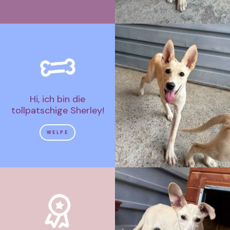
Hi, ich bin die
tollpatschige Sherley!
WELPE