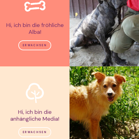
Hi, ich bin die fröhliche
Alba!
ERWACHSEN
Hi, ich bin die
anhängliche Media!
ERWACHSEN