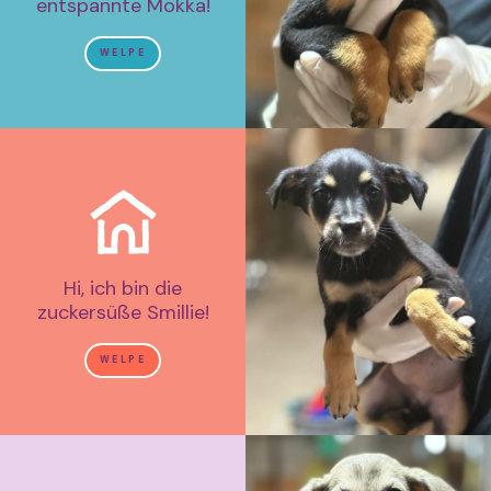
entspannte Mokka!
WELPE
Hi, ich bin die
zuckersüße Smillie!
WELPE