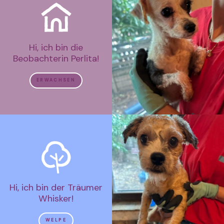
Hi, ich bin die
Beobachterin Perlita!
ERWACHSEN
Hi, ich bin der Träumer
Whisker!
WELPE