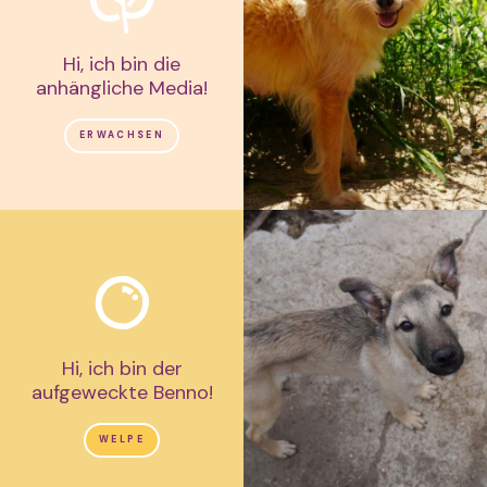
Hi, ich bin die
anhängliche Media!
ERWACHSEN
Hi, ich bin der
aufgeweckte Benno!
WELPE