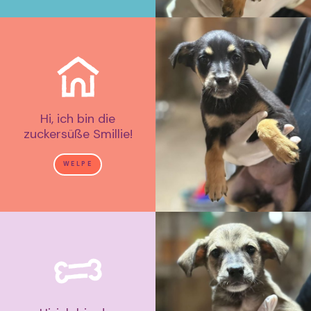
Hi, ich bin die
zuckersüße Smillie!
WELPE