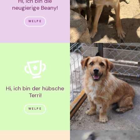
Hi, ich bin die
neugierige Beany!
WELPE
Hi, ich bin der hübsche
Terri!
WELPE