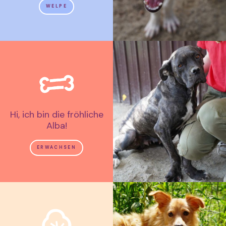
WELPE
Hi, ich bin die fröhliche
Alba!
ERWACHSEN