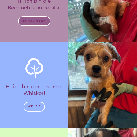
Hi, ich bin die
Beobachterin Perlita!
ERWACHSEN
Hi, ich bin der Träumer
Whisker!
WELPE