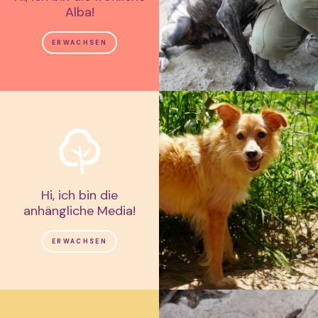
Alba!
ERWACHSEN
Hi, ich bin die
anhängliche Media!
ERWACHSEN