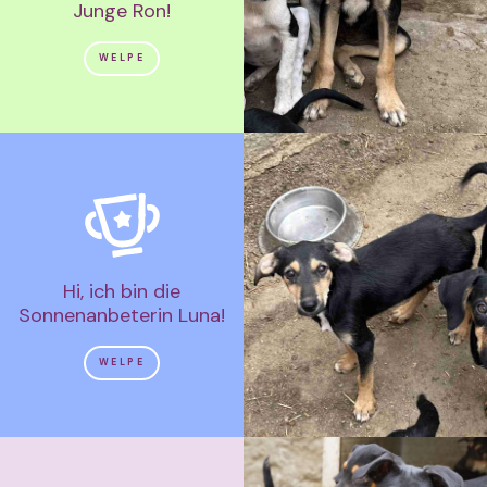
Junge Ron!
WELPE
Hi, ich bin die
Sonnenanbeterin Luna!
WELPE