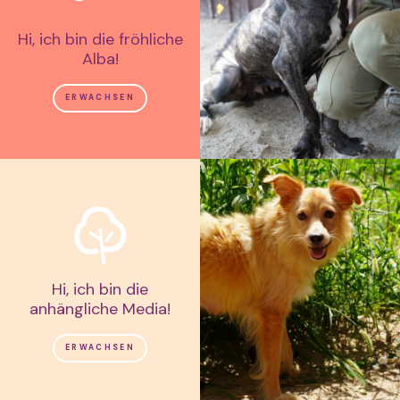
Hi, ich bin die fröhliche
Alba!
ERWACHSEN
Hi, ich bin die
anhängliche Media!
ERWACHSEN