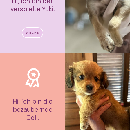
Hi, ich bin der
verspielte Yuki!
WELPE
Hi, ich bin die
bezaubernde
Doll!