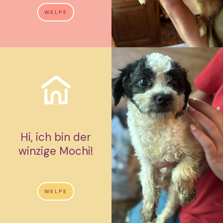
WELPE
Hi, ich bin der
winzige Mochi!
WELPE