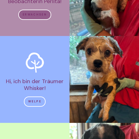
Beobachterin Perlita!
ERWACHSEN
Hi, ich bin der Träumer
Whisker!
WELPE