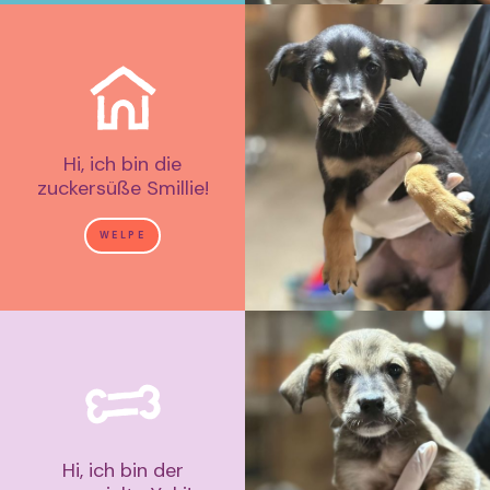
Hi, ich bin die
zuckersüße Smillie!
WELPE
Hi, ich bin der