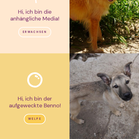
Hi, ich bin die
anhängliche Media!
ERWACHSEN
Hi, ich bin der
aufgeweckte Benno!
WELPE