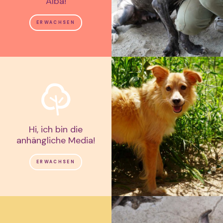
Alba!
ERWACHSEN
Hi, ich bin die
anhängliche Media!
ERWACHSEN