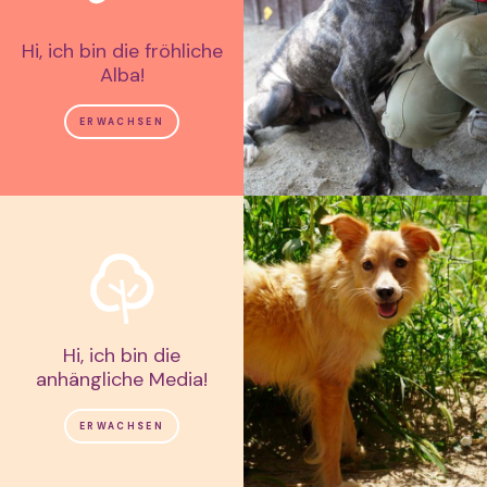
Hi, ich bin die fröhliche
Alba!
ERWACHSEN
Hi, ich bin die
anhängliche Media!
ERWACHSEN