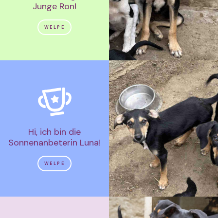
Junge Ron!
WELPE
Hi, ich bin die
Sonnenanbeterin Luna!
WELPE