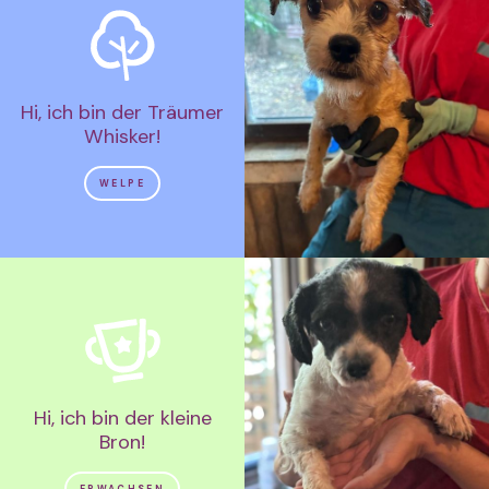
Hi, ich bin der Träumer
Whisker!
WELPE
Hi, ich bin der kleine
Bron!
ERWACHSEN