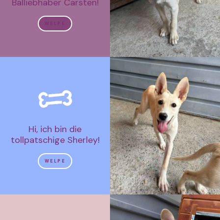
Balliebhaber Carsten!
WELPE
Hi, ich bin die
tollpatschige Sherley!
WELPE