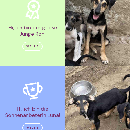
Hi, ich bin der große
Junge Ron!
WELPE
Hi, ich bin die
Sonnenanbeterin Luna!
WELPE