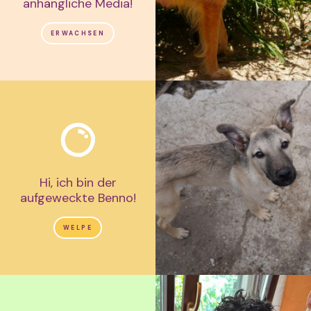
anhängliche Media!
ERWACHSEN
Hi, ich bin der
aufgeweckte Benno!
WELPE