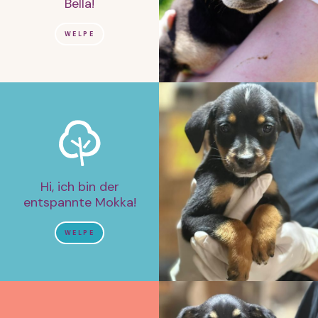
Bella!
WELPE
Hi, ich bin der
entspannte Mokka!
WELPE