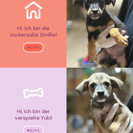
Hi, ich bin die
zuckersüße Smillie!
WELPE
Hi, ich bin der
verspielte Yuki!
WELPE