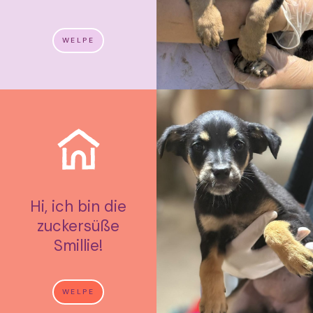
WELPE
Hi, ich bin die
zuckersüße
Smillie!
WELPE