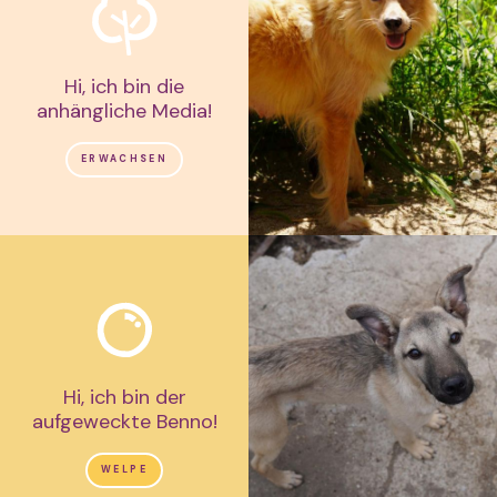
Hi, ich bin die
anhängliche Media!
ERWACHSEN
Hi, ich bin der
aufgeweckte Benno!
WELPE