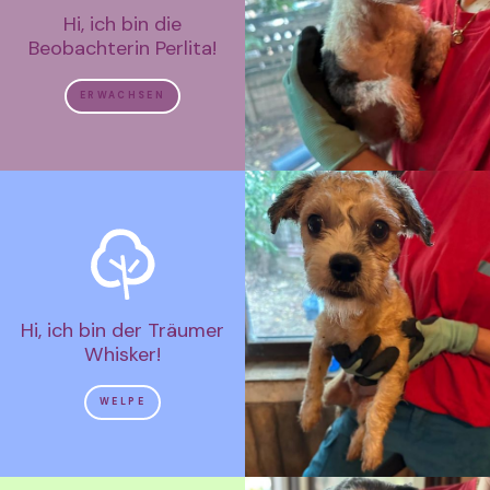
Hi, ich bin die
Beobachterin Perlita!
ERWACHSEN
Hi, ich bin der Träumer
Whisker!
WELPE