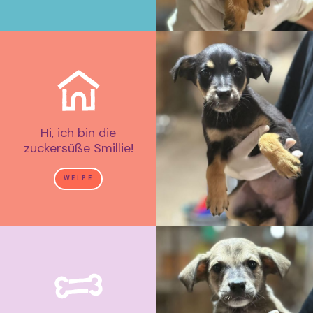
Hi, ich bin die
zuckersüße Smillie!
WELPE