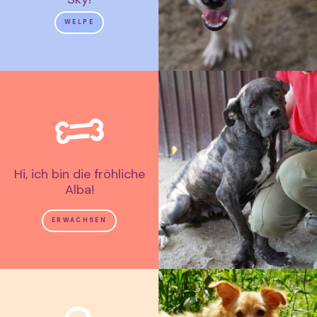
WELPE
Hi, ich bin die fröhliche
Alba!
ERWACHSEN