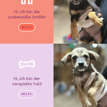
Hi, ich bin die
zuckersüße Smillie!
WELPE
Hi, ich bin der
verspielte Yuki!
WELPE