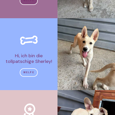
WELPE
Hi, ich bin die
tollpatschige Sherley!
WELPE