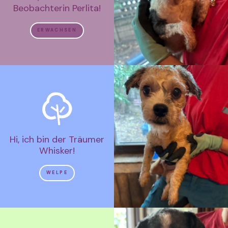
Beobachterin Perlita!
ERWACHSEN
Hi, ich bin der Träumer
Whisker!
WELPE