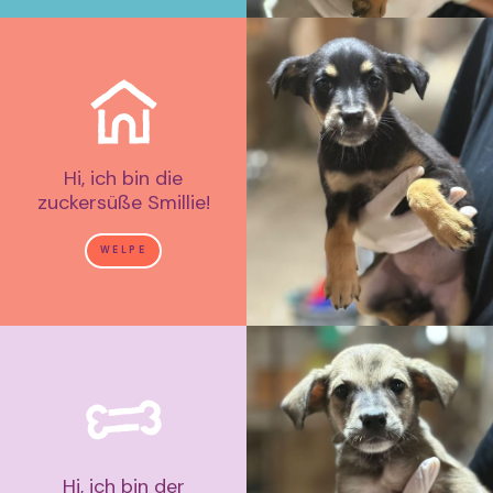
Hi, ich bin die
zuckersüße Smillie!
WELPE
Hi, ich bin der