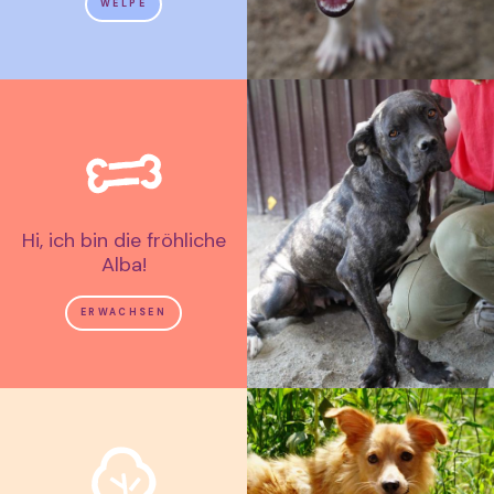
WELPE
Hi, ich bin die fröhliche
Alba!
ERWACHSEN