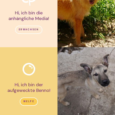
Hi, ich bin die
anhängliche Media!
ERWACHSEN
Hi, ich bin der
aufgeweckte Benno!
WELPE