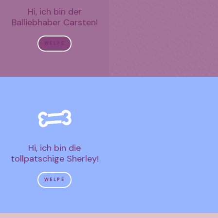
Hi, ich bin der
Balliebhaber Carsten!
WELPE
Hi, ich bin die
tollpatschige Sherley!
WELPE