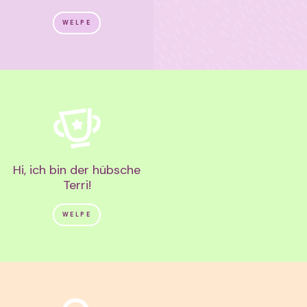
WELPE
Hi, ich bin der hübsche
Terri!
WELPE