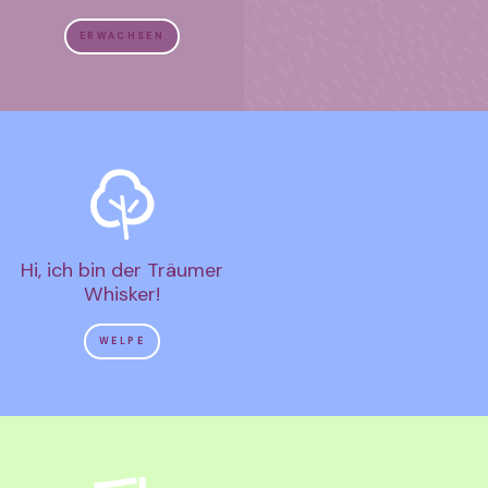
ERWACHSEN
Hi, ich bin der Träumer
Whisker!
WELPE