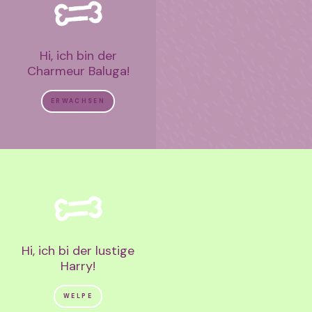
Hi, ich bin der
Charmeur Baluga!
ERWACHSEN
Hi, ich bi der lustige
Harry!
WELPE