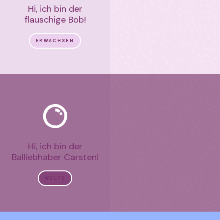
Hi, ich bin der
flauschige Bob!
ERWACHSEN
Hi, ich bin der
Balliebhaber Carsten!
WELPE