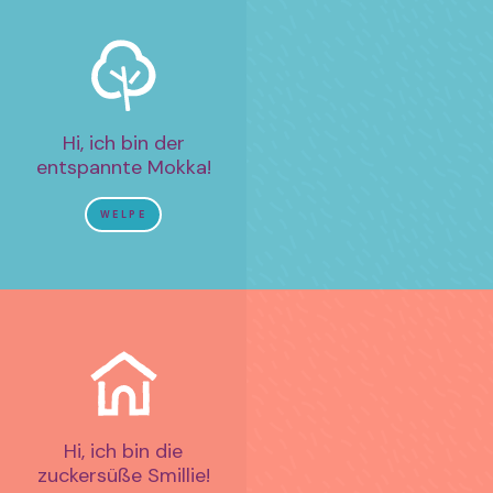
Hi, ich bin der
entspannte Mokka!
WELPE
Hi, ich bin die
zuckersüße Smillie!