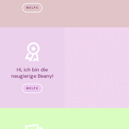
WELPE
Hi, ich bin die
neugierige Beany!
WELPE