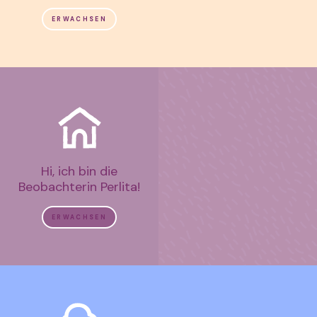
ERWACHSEN
Hi, ich bin die
Beobachterin Perlita!
ERWACHSEN