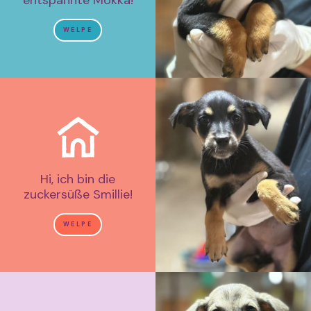
entspannte Mokka!
WELPE
Hi, ich bin die
zuckersüße Smillie!
WELPE