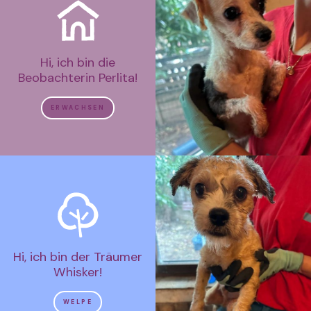
Hi, ich bin die
Beobachterin Perlita!
ERWACHSEN
Hi, ich bin der Träumer
Whisker!
WELPE