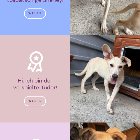
tollpatschige Sherley!
WELPE
Hi, ich bin der
verspielte Tudor!
WELPE