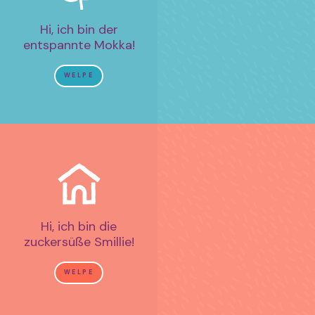
Hi, ich bin der
entspannte Mokka!
WELPE
Hi, ich bin die
zuckersüße Smillie!
WELPE