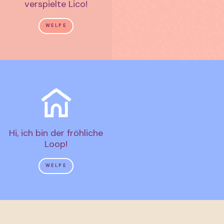
verspielte Lico!
WELPE
Hi, ich bin der fröhliche
Loop!
WELPE