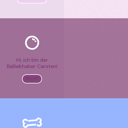
Hi, ich bin der
Balliebhaber Carsten!
WELPE