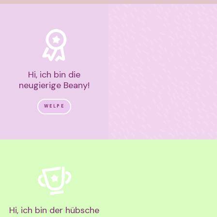
Hi, ich bin die
neugierige Beany!
WELPE
Hi, ich bin der hübsche