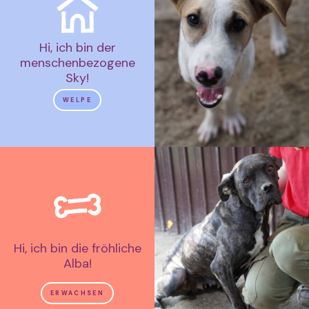
Hi, ich bin der
menschenbezogene
Sky!
WELPE
Hi, ich bin die fröhliche
Alba!
ERWACHSEN