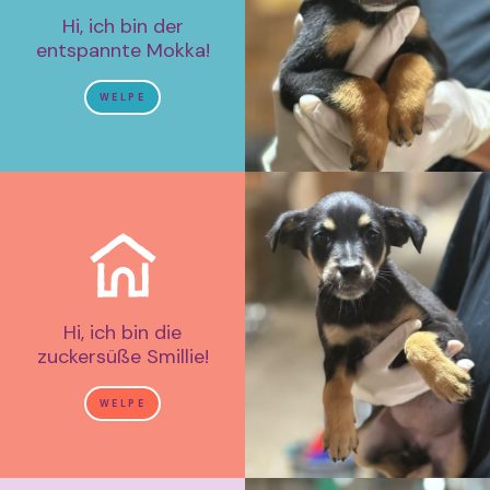
Hi, ich bin der
entspannte Mokka!
WELPE
Hi, ich bin die
zuckersüße Smillie!
WELPE