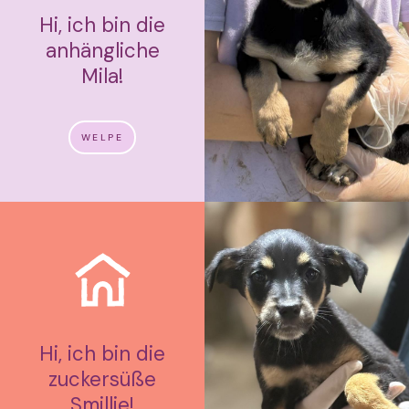
Hi, ich bin die
anhängliche
Mila!
WELPE
Hi, ich bin die
zuckersüße
Smillie!