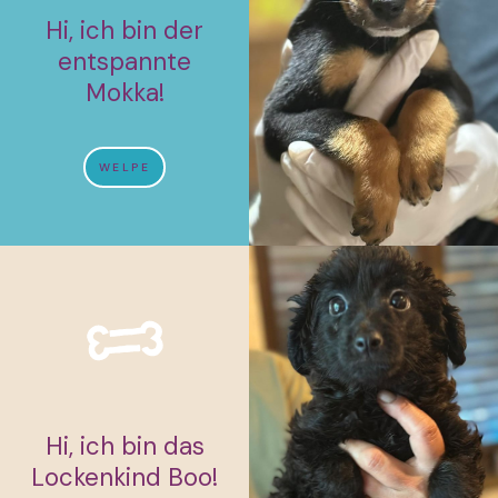
Hi, ich bin der
entspannte
Mokka!
WELPE
Hi, ich bin das
Lockenkind Boo!