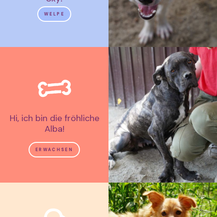
WELPE
Hi, ich bin die fröhliche
Alba!
ERWACHSEN