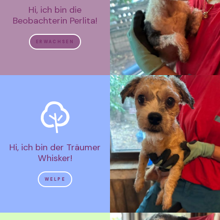
Hi, ich bin die
Beobachterin Perlita!
ERWACHSEN
Hi, ich bin der Träumer
Whisker!
WELPE