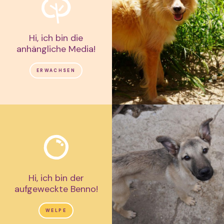
Hi, ich bin die
anhängliche Media!
ERWACHSEN
Hi, ich bin der
aufgeweckte Benno!
WELPE