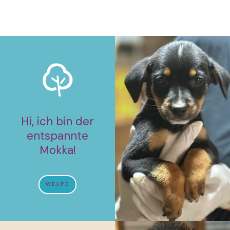
Hi, ich bin der
entspannte
Mokka!
WELPE