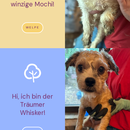
winzige Mochi!
WELPE
Hi, ich bin der
Träumer
Whisker!