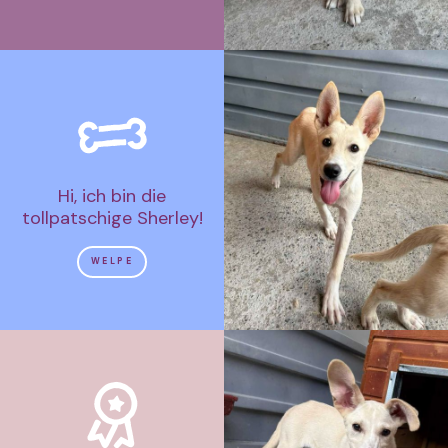
Hi, ich bin die
tollpatschige Sherley!
WELPE