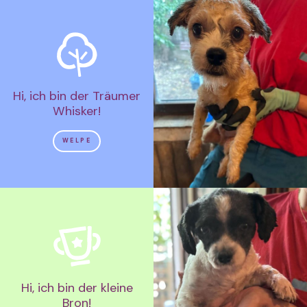
Hi, ich bin der Träumer
Whisker!
WELPE
Hi, ich bin der kleine
Bron!