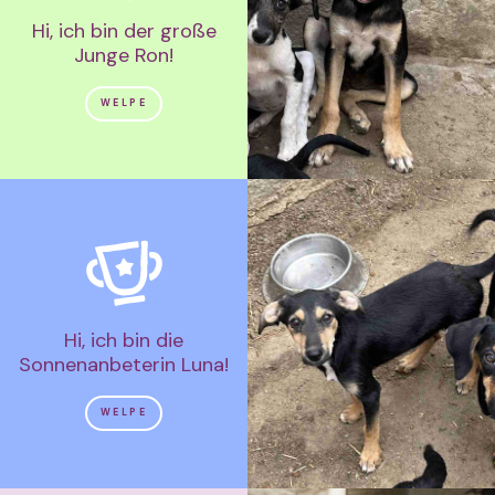
Hi, ich bin der große
Junge Ron!
WELPE
Hi, ich bin die
Sonnenanbeterin Luna!
WELPE