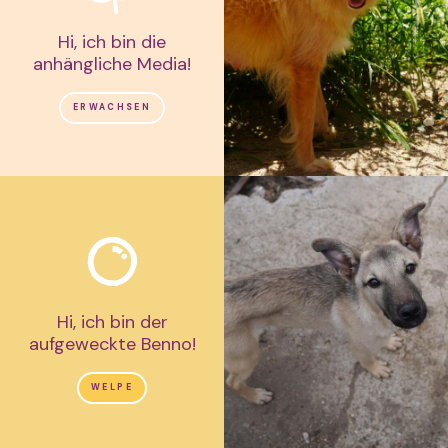
Hi, ich bin die
anhängliche Media!
ERWACHSEN
Hi, ich bin der
aufgeweckte Benno!
WELPE