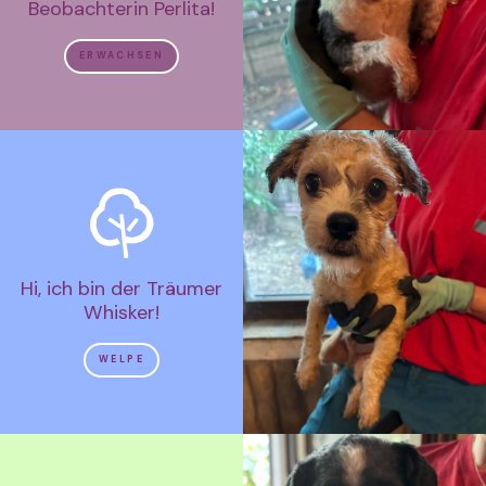
Beobachterin Perlita!
ERWACHSEN
Hi, ich bin der Träumer
Whisker!
WELPE