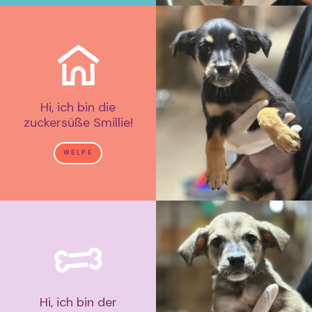
Hi, ich bin die
zuckersüße Smillie!
WELPE
Hi, ich bin der