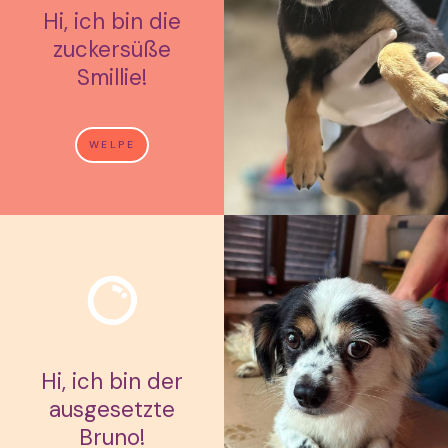
Hi, ich bin die
zuckersüße
Smillie!
WELPE
Hi, ich bin der
ausgesetzte
Bruno!