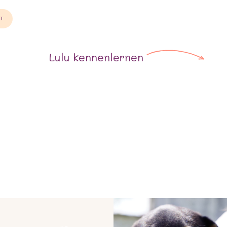
ST
Lulu
kennenlernen