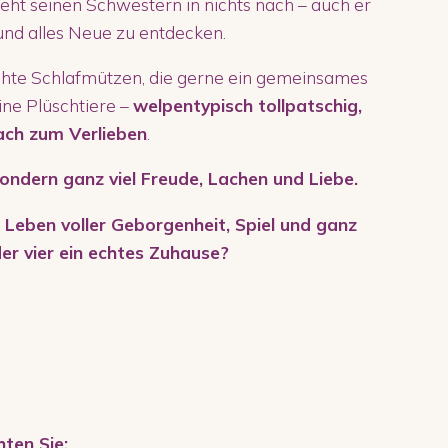
steht seinen Schwestern in nichts nach – auch er
 und alles Neue zu entdecken.
echte Schlafmützen, die gerne ein gemeinsames
ne Plüschtiere –
welpentypisch tollpatschig,
ach zum Verlieben
.
 sondern ganz viel Freude, Lachen und Liebe.
in Leben voller Geborgenheit, Spiel und ganz
der vier ein echtes Zuhause?
hten Sie: