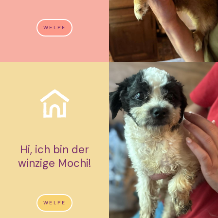
WELPE
Hi, ich bin der
winzige Mochi!
WELPE