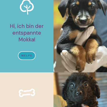
Hi, ich bin der
entspannte
Mokka!
WELPE