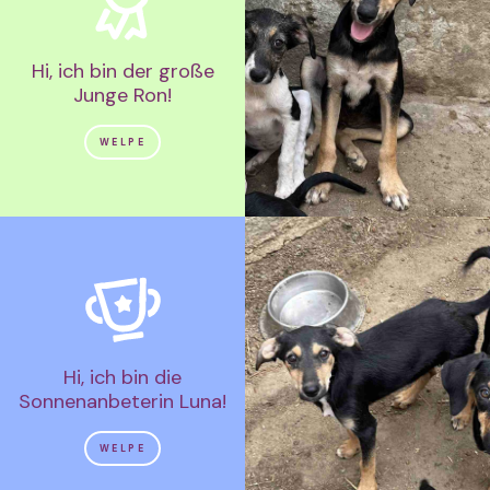
Hi, ich bin der große
Junge Ron!
WELPE
Hi, ich bin die
Sonnenanbeterin Luna!
WELPE