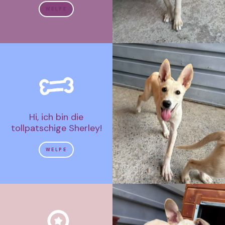
WELPE
Hi, ich bin die
tollpatschige Sherley!
WELPE