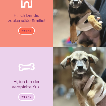
Hi, ich bin die
zuckersüße Smillie!
WELPE
Hi, ich bin der
verspielte Yuki!
WELPE