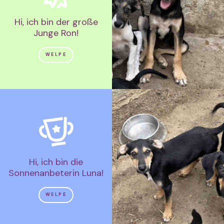
Hi, ich bin der große
Junge Ron!
WELPE
Hi, ich bin die
Sonnenanbeterin Luna!
WELPE