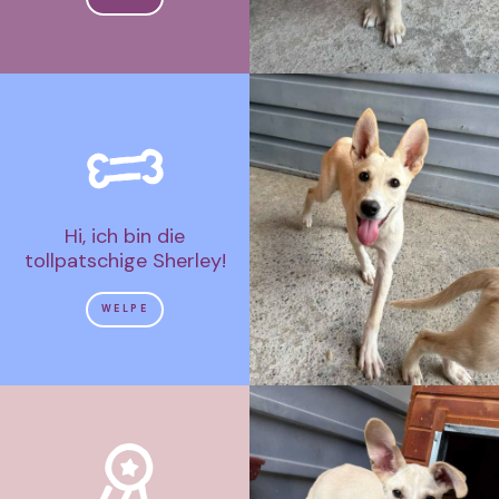
Hi, ich bin die
tollpatschige Sherley!
WELPE