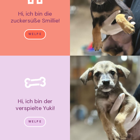
Hi, ich bin die
zuckersüße Smillie!
WELPE
Hi, ich bin der
verspielte Yuki!
WELPE