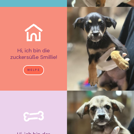
Hi, ich bin die
zuckersüße Smillie!
WELPE