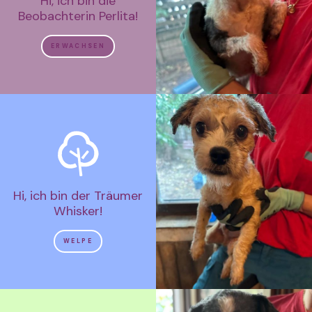
Hi, ich bin die
Beobachterin Perlita!
ERWACHSEN
Hi, ich bin der Träumer
Whisker!
WELPE