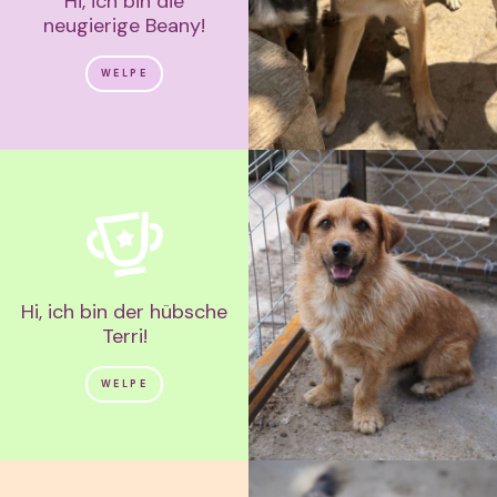
Hi, ich bin die
neugierige Beany!
WELPE
Hi, ich bin der hübsche
Terri!
WELPE