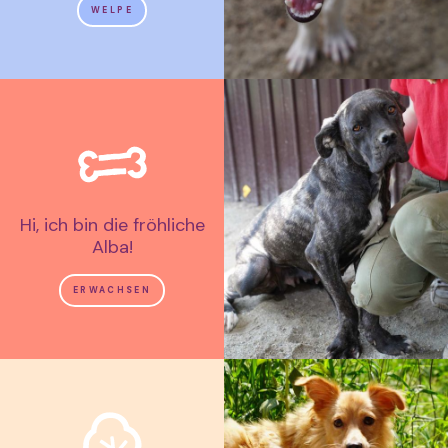
WELPE
Hi, ich bin die fröhliche
Alba!
ERWACHSEN