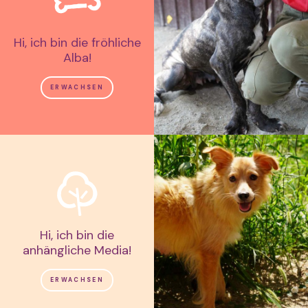
Hi, ich bin die fröhliche
Alba!
ERWACHSEN
Hi, ich bin die
anhängliche Media!
ERWACHSEN