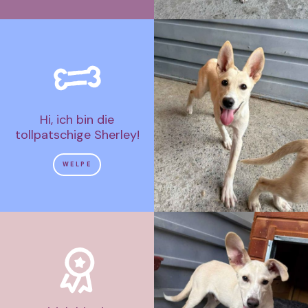
Hi, ich bin die
tollpatschige Sherley!
WELPE