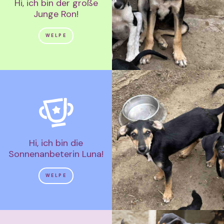
Hi, ich bin der große
Junge Ron!
WELPE
Hi, ich bin die
Sonnenanbeterin Luna!
WELPE