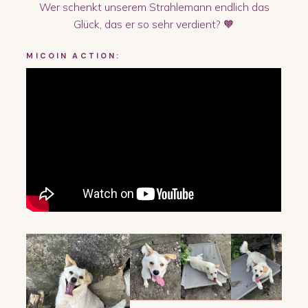
Wer schenkt unserem Strahlemann endlich das
Glück, das er so sehr verdient? 🧡
MICO
IN ACTION: