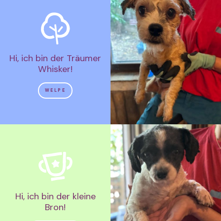
Hi, ich bin der Träumer
Whisker!
WELPE
Hi, ich bin der kleine
Bron!