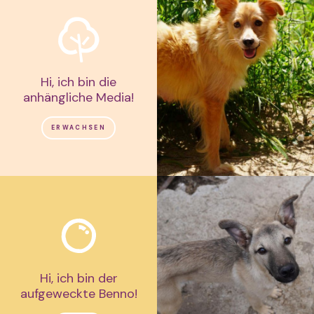
Hi, ich bin die
anhängliche Media!
ERWACHSEN
Hi, ich bin der
aufgeweckte Benno!