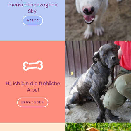
menschenbezogene
Sky!
WELPE
Hi, ich bin die fröhliche
Alba!
ERWACHSEN