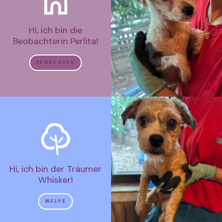
Hi, ich bin die
Beobachterin Perlita!
ERWACHSEN
Hi, ich bin der Träumer
Whisker!
WELPE