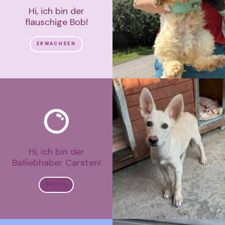
Hi, ich bin der
flauschige Bob!
ERWACHSEN
Hi, ich bin der
Balliebhaber Carsten!
WELPE