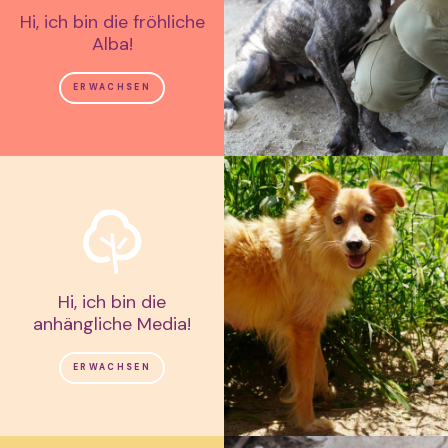
Hi, ich bin die fröhliche
Alba!
ERWACHSEN
Hi, ich bin die
anhängliche Media!
ERWACHSEN