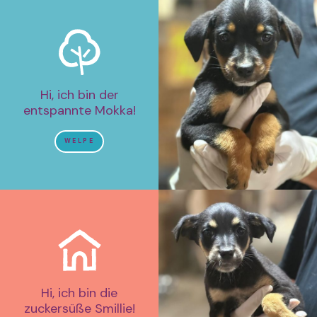
Hi, ich bin der
entspannte Mokka!
WELPE
Hi, ich bin die
zuckersüße Smillie!