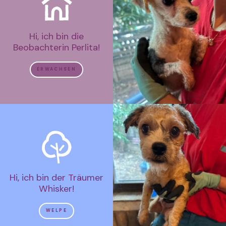
Hi, ich bin die
Beobachterin Perlita!
ERWACHSEN
Hi, ich bin der Träumer
Whisker!
WELPE