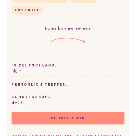
HÜNDIN IST
Paya
kennenlernen
IN DEUTSCHLAND:
Nein
PERSÖNLICH TREFFEN:
SCHUTZGEBÜHR:
480
€
SCHREIBT MIR
Unsere Antwort könnte ggf. in Ihrem Spamordner