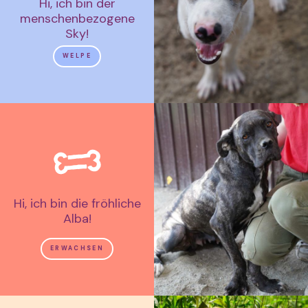
Hi, ich bin der
menschenbezogene
Sky!
WELPE
Hi, ich bin die fröhliche
Alba!
ERWACHSEN