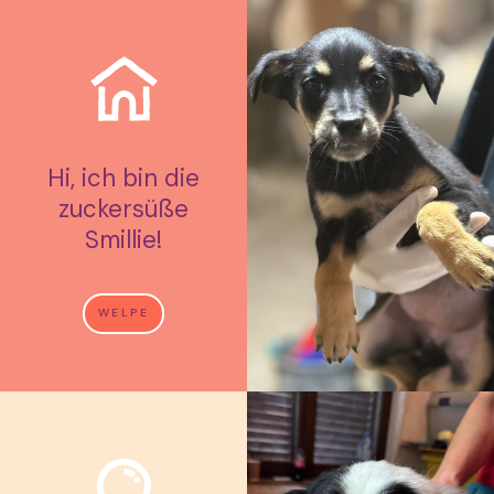
Hi, ich bin die
zuckersüße
Smillie!
WELPE