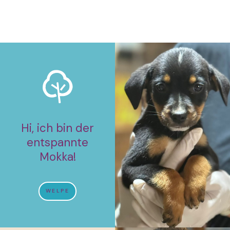
Hi, ich bin der
entspannte
Mokka!
WELPE