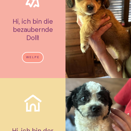
Hi, ich bin die
bezaubernde
Doll!
WELPE
Hi, ich bin der