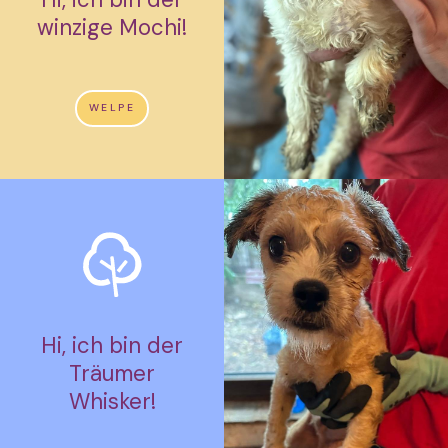
winzige Mochi!
WELPE
Hi, ich bin der
Träumer
Whisker!