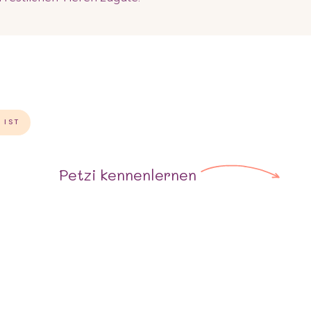
 IST
Petzi
kennenlernen