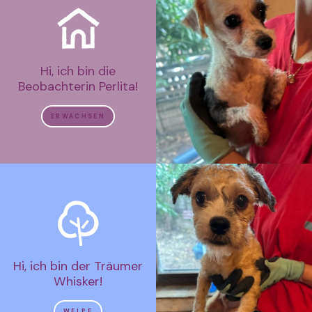
Hi, ich bin die
Beobachterin Perlita!
ERWACHSEN
Hi, ich bin der Träumer
Whisker!
WELPE