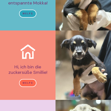
entspannte Mokka!
WELPE
Hi, ich bin die
zuckersüße Smillie!
WELPE