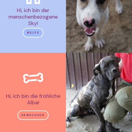
Hi, ich bin der
menschenbezogene
Sky!
WELPE
Hi, ich bin die fröhliche
Alba!
ERWACHSEN