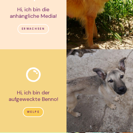
Hi, ich bin die
anhängliche Media!
ERWACHSEN
Hi, ich bin der
aufgeweckte Benno!
WELPE