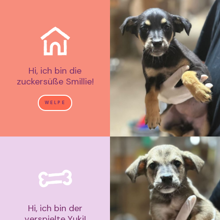
Hi, ich bin die
zuckersüße Smillie!
WELPE
Hi, ich bin der
verspielte Yuki!