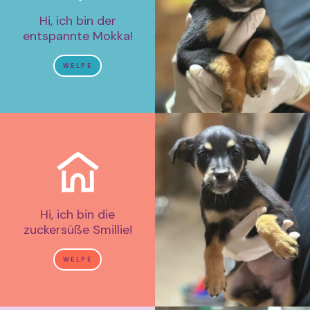
Hi, ich bin der
entspannte Mokka!
WELPE
Hi, ich bin die
zuckersüße Smillie!
WELPE