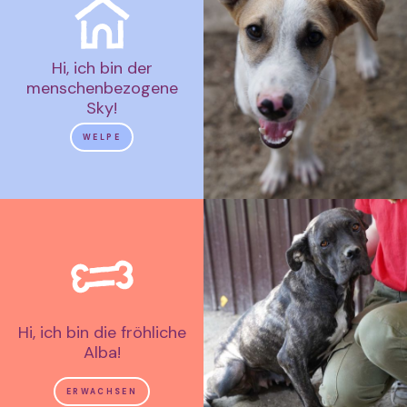
Hi, ich bin der
menschenbezogene
Sky!
WELPE
Hi, ich bin die fröhliche
Alba!
ERWACHSEN