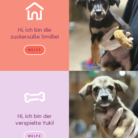
Hi, ich bin die
zuckersüße Smillie!
WELPE
Hi, ich bin der
verspielte Yuki!
WELPE