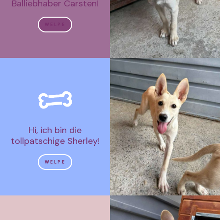
Balliebhaber Carsten!
WELPE
Hi, ich bin die
tollpatschige Sherley!
WELPE