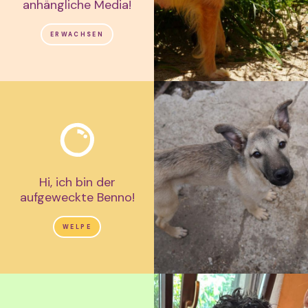
anhängliche Media!
ERWACHSEN
Hi, ich bin der
aufgeweckte Benno!
WELPE