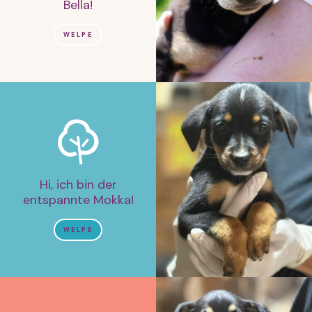
Bella!
WELPE
Hi, ich bin der
entspannte Mokka!
WELPE