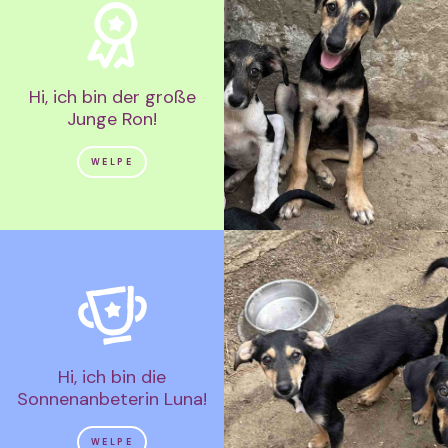
Hi, ich bin der große
Junge Ron!
WELPE
Hi, ich bin die
Sonnenanbeterin Luna!
WELPE