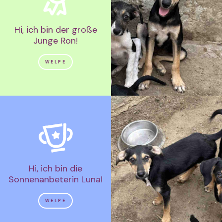
Hi, ich bin der große
Junge Ron!
WELPE
Hi, ich bin die
Sonnenanbeterin Luna!
WELPE