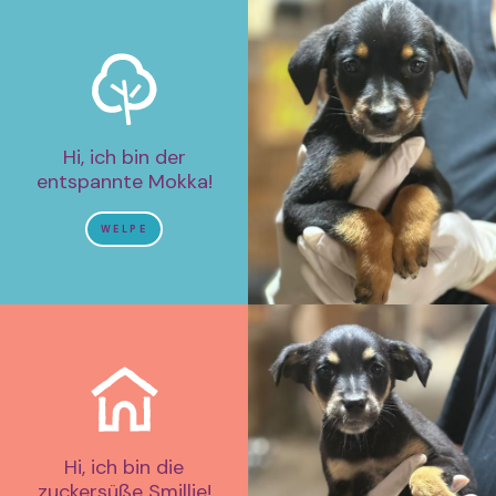
Hi, ich bin der
entspannte Mokka!
WELPE
Hi, ich bin die
zuckersüße Smillie!