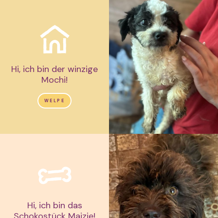
Hi, ich bin der winzige
Mochi!
WELPE
Hi, ich bin das
Schokostück Maizie!