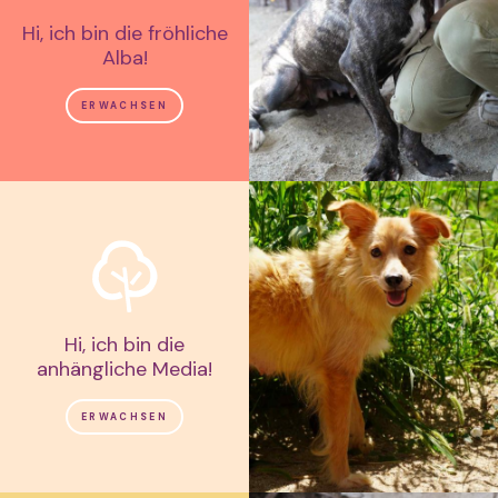
Hi, ich bin die fröhliche
Alba!
ERWACHSEN
Hi, ich bin die
anhängliche Media!
ERWACHSEN