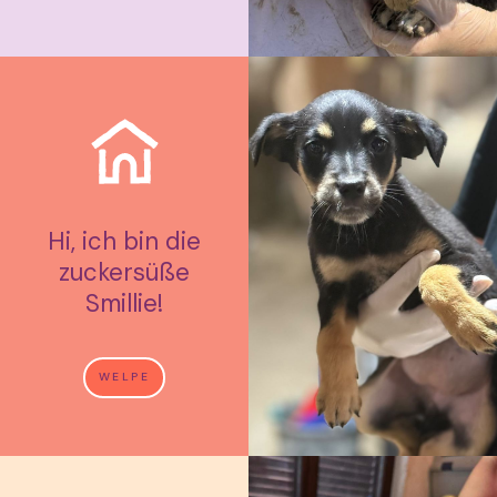
Hi, ich bin die
zuckersüße
Smillie!
WELPE