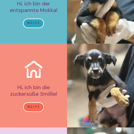
Hi, ich bin der
entspannte Mokka!
WELPE
Hi, ich bin die
zuckersüße Smillie!
WELPE