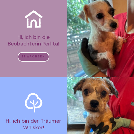
Hi, ich bin die
Beobachterin Perlita!
ERWACHSEN
Hi, ich bin der Träumer
Whisker!