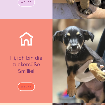
WELPE
Hi, ich bin die
zuckersüße
Smillie!
WELPE