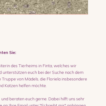
hten Sie:
eiterin des Tierheims in Finta, welches wir
d unterstützen euch bei der Suche nach dem
ne Truppe von Mädels, die Floriela insbesondere
nd Katzen helfen möchte.
 und beraten euch gerne. Dabei hilft uns sehr
ie an Ihre Email unter "Schreibt mir" anhängen.