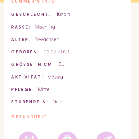
SUMMER
'S INFO
Hündin
GESCHLECHT:
Mischling
RASSE:
Erwachsen
ALTER:
01.02.2021
GEBOREN:
51
GRÖSSE IN CM:
Mässig
AKTIVITÄT:
Mittel
PFLEGE:
Nein
STUBENREIN:
GESUNDHEIT