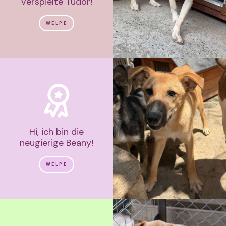
verspielte Tudor!
WELPE
Hi, ich bin die
neugierige Beany!
WELPE