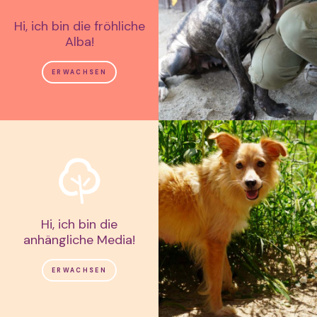
Hi, ich bin die fröhliche
Alba!
ERWACHSEN
Hi, ich bin die
anhängliche Media!
ERWACHSEN