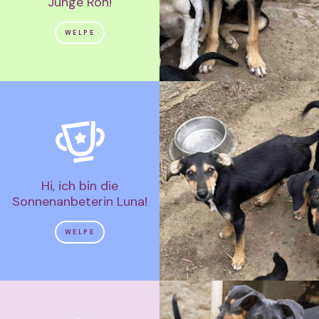
Junge Ron!
WELPE
Hi, ich bin die
Sonnenanbeterin Luna!
WELPE