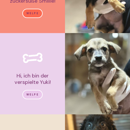
zuckersüße Smillie!
WELPE
Hi, ich bin der
verspielte Yuki!
WELPE