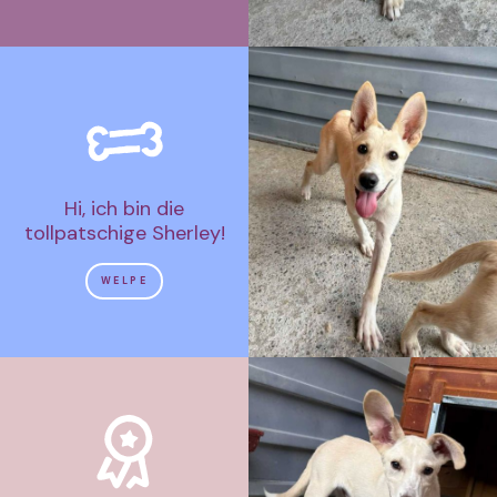
Hi, ich bin die
tollpatschige Sherley!
WELPE