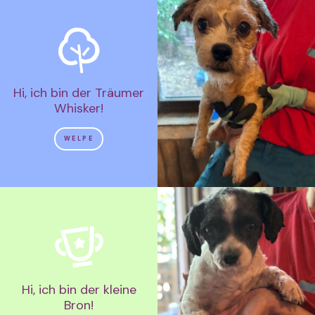
Hi, ich bin der Träumer
Whisker!
WELPE
Hi, ich bin der kleine
Bron!