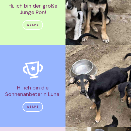
Hi, ich bin der große
Junge Ron!
WELPE
Hi, ich bin die
Sonnenanbeterin Luna!
WELPE