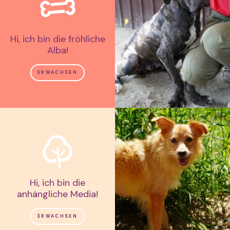
Hi, ich bin die fröhliche
Alba!
ERWACHSEN
Hi, ich bin die
anhängliche Media!
ERWACHSEN