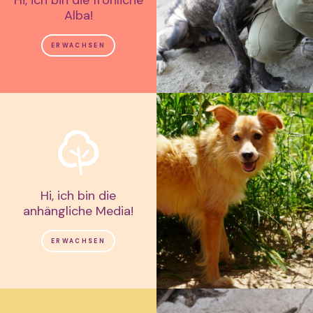
Alba!
ERWACHSEN
Hi, ich bin die
anhängliche Media!
ERWACHSEN