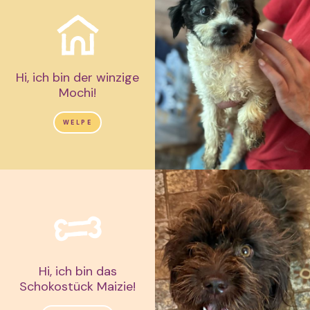
Hi, ich bin der winzige
Mochi!
WELPE
Hi, ich bin das
Schokostück Maizie!